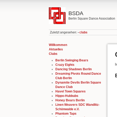
BSDA
Berlin Square Dance Association
Zuletzt angesehen:
clubs
•
Willkommen
Aktuelles
Clubs
Berlin Swinging Bears
I
Crazy Eights
Dancing Shadows Berlin
Dreaming Pivots Round Dance
Club Berlin
Dynamite Devils Berlin Square
Dance Club
Havel Town Squares
Hippo-Hubbubs
Honey Bears Berlin
Linen Weavers SDC Wandlitz-
Schönwalde e.V.
Phantom Taps