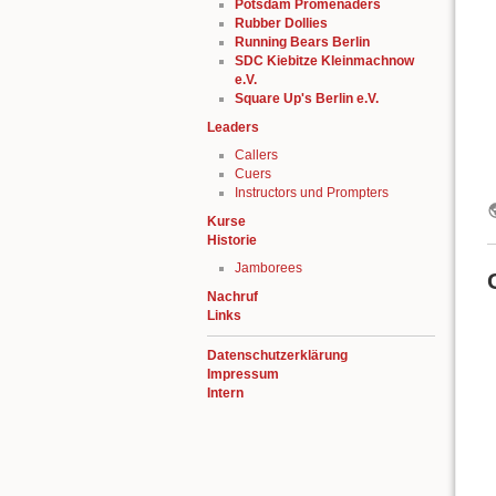
Potsdam Promenaders
Rubber Dollies
Running Bears Berlin
SDC Kiebitze Kleinmachnow
e.V.
Square Up's Berlin e.V.
Leaders
Callers
Cuers
Instructors und Prompters
Kurse
Historie
Jamborees
Nachruf
Links
Datenschutzerklärung
Impressum
Intern