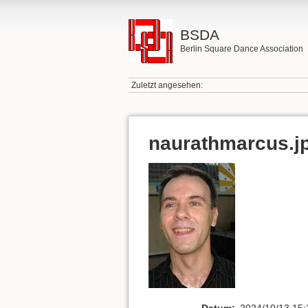
BSDA
Berlin Square Dance Association
Zuletzt angesehen:
naurathmarcus.j
Datum:
2024/10/13 15: