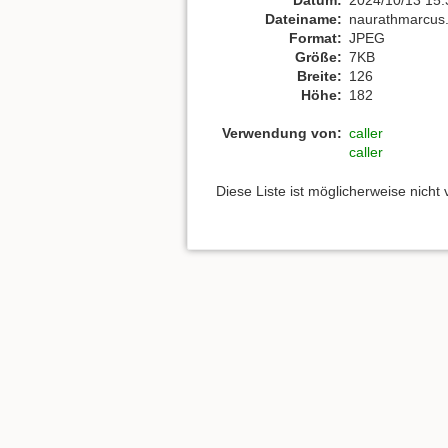
Dateiname:
naurathmarcus.
Format:
JPEG
Größe:
7KB
Breite:
126
Höhe:
182
Verwendung von:
caller
caller
Diese Liste ist möglicherweise nicht